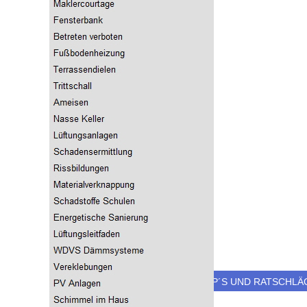
HOFFMANN BAURATSCHLÄGE - TIP´S UND RATSCHLÄG